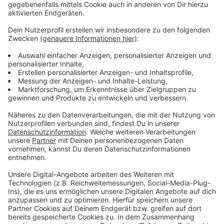
So schlägt Ehlert zum Beispiel vor, dass Unternehmen
kurzfristig bei Steuerabgaben entlastet werden
könnten - zum Beispiel bei der Einkommens- und der
Gewerbesteuer. Hauptproblem seien derzeit die hohen
Energiekosten und gestörte Lieferketten.
Anzeige
Weitere Infos und Links zum Thema
Anzeige
Handwerk in Düsseldorf leidet unter den Krisen
Schwieriges Jahr für Handwerksbetriebe
Handwerkskammer Düsseldorf
Anzeige