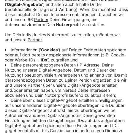
Automaten deutlich mehr Geld bezahlen müssen -
in der Innenstadt beispielsweise 4,50 Euro statt
wie bisher 2,90 Euro.
Veröffentlicht:
Freitag, 17.02.2023 05:55
Anzeige
Die Frage war bislang, wann die neuen Gebühren
erhoben werden. Aus dem Rathaus haben wir erfahren,
dass die rund 650 Parkscheinautomaten bis Ende
September auf den neuen Tarif umgestellt werden.
Mit den neuen Preisen liegt Düsseldorf auf dem
Niveau von Stuttgart und ist etwas teurer als Köln
beispielsweise. Ebenfalls beschlossen wurde, dass E-
Autos künftig nicht mehr kostenlos parken. Um den
Parkdruck für Anwohner:innen zu nehmen, wird auch
immer mehr Anwohnerparken eingerichtet.