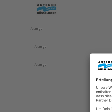
Anzeige
Anzeige
Anzeige