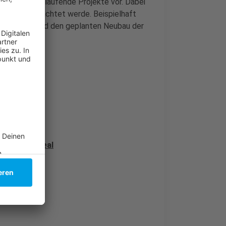
chen bereits laufende Projekte vor. Dabei
altigkeit geachtet werde. Beispielhaft
leitrouten und den geplanten Neubau der
 der Expo Real
Central