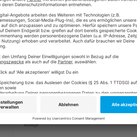
Der OB stellte in seiner Rede ansonsten im Wesentli
betonte er, dass beim Bauen in Düsseldorf auf Nachh
nannte er The Cradle im Medienhafen, die neuen Rad
Feuerwache Kaiserswerth.
Anzeige
Weitere Infos und Links zum Thema:
Anzeige
Die Mitteilung der Stadt zur OB-Präsentation auf
Die Situation am still liegenden Baugebiet Grand 
SPD-Forderung zu Wohnbaubrachen
Anzeige