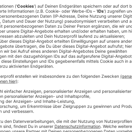
Anzeige
Es geht unter anderem um das Glasmacher-Viertel in 
Oberbilk (Ecke Kölner/Erkrather Str.). Beide Grundstü
Gruppe, die seit Jahren dort nichts unternimmt. Kelle
Anzeige
Oberbürgermeister Stephan Keller
Düsseldorf auf der Expo-Real
Anzeige