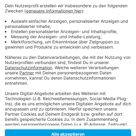
Weitere Infos und Links zu diesem Thema
Anzeige
Coronakrise trifft Friseure hart
Die Regeln der Bundes-Notbremse
So haben wir vorab berichtet
Anzeige
Anzeige
Anzeige