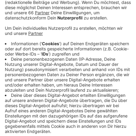
Düsseldorfer Friseur-Innung noch einmal
hingewiesen.
Veröffentlicht:
Samstag, 24.04.2021 06:46
Anzeige
Er empfiehlt Kunden zudem, darauf zu achten, dass sie
frische Handtücher bekommen und der Friseur
frisches Werkzeug benutzt. Er warnte seine Kollegen
außerdem, die Haare schwarz zu schneiden. Wer
erwischt werde, müsse einige tausend Euro Strafe
zahlen. Und zwar nicht nur der Friseur, sondern auch der
Kunde.
Anzeige