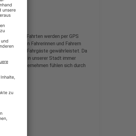
arent und alle Fahrten werden per GPS
it erfahrenen Fahrerinnen und Fahrern
cherheit für Fahrgäste gewährleistet. Da
en, wird auch in unserer Stadt immer
Viele Taxiunternehmen fühlen sich durch