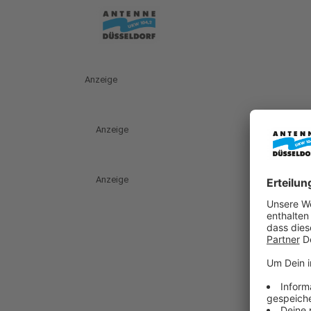
Anzeige
Anzeige
Anzeige