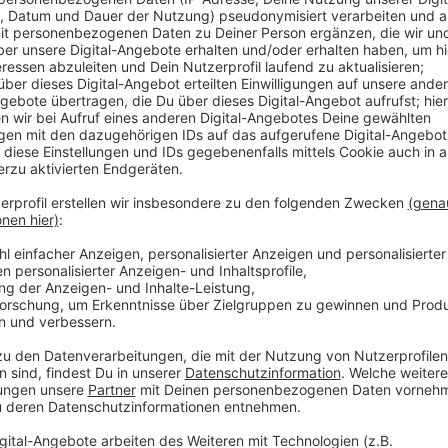
Anzeige
Die Buchung erfolgt per App, die Preise sind transp
getrackt. Im Vergleich dazu punkten Taxis dagegen m
und umfassenden Versicherungen, was zusätzliche Si
Taxis strengen behördlichen Regulierungen unterlieg
wieder über eine Wettbewerbsverzerrung diskutiert. 
die ungleichen Bedingungen im Markt benachteiligt.
Anzeige
Weitere Infos und Links zum Thema:
Anzeige