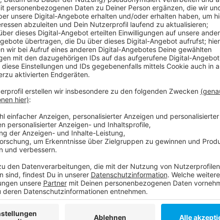
Anzeige
Die Beschäftigten sollten die Lohnerhöhung auf ihre
nicht, solle man sich bei der Gewerkschaft melden. D
Bauer "bei jedem Wetter draußen" sind und auch in d
Dafür gebe es nun die faire Anerkennung.
Anzeige
Weitere Infos und Links zum Thema:
Anzeige
"Dein Baum" - Aktion der Stadt für grünere Gärte
Von "GaLa"-Bauern erschaffen: Der neue Wassersp
Anzeige