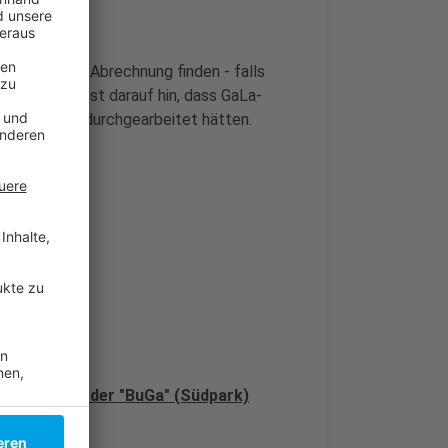
r September-Abrechnung finden - falls
ie IG Bau weist darauf hin, dass GaLa-
er Pandemie durchgearbeitet hätten.
n
ielplatz in der "BuGa" (Südpark)