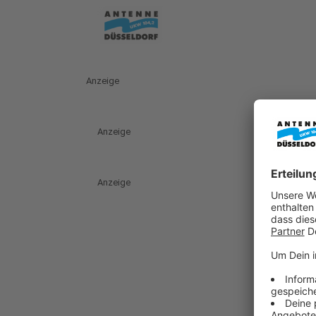
Anzeige
Anzeige
Anzeige