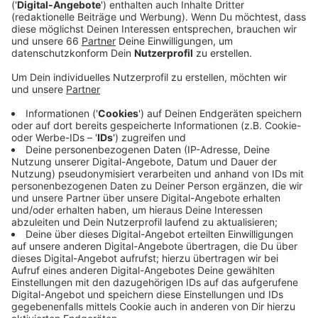
eine Schusswaffe gefunden worden. Weitere
Einzelheiten wollten Polizei und
Staatsanwaltschaft nicht nennen. Man wolle die
weiteren Ermittlungen nicht gefährden, sagte
Staatsanwältin Laura Hollmann am Morgen auf
Nachfrage.
Veröffentlicht:
Montag, 20.09.2021 15:01
Anzeige
Der Einsatz in dem Hotel hatte Spezialeinheiten der
Polizei auf den Plan gerufen, sogar ein Panzer stand
vor dem Hotel. Polizei und Staatsanwaltschaft sind
aktuell äußerst zurückhaltend, was Informationen zu
einem möglichen Verbrechen und Information zur
Person des Inhaftierten angeht. In jedem Fall waren
die Vorwürfe ausreichend, um einen Haftbefehl zu