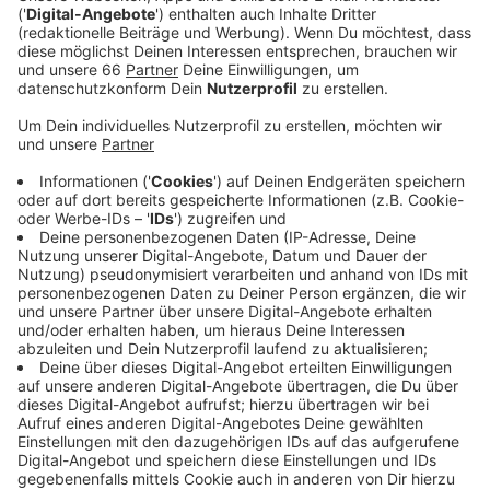
Veröffentlicht:
Freitag, 11.11.2022 06:01
Anzeige
Es ist der letzte Mosaikstein für die neuen Radwegen
an dieser Stelle. Schon seit einem Monat können wir
aus der Innenstadt sicherer in Richtung Rheinufer und
Oberkassel fahren. Von heute bis Sonntag wird der
Abschnitt aus dem Linksrheinischen kommend und
entlang der Kunstakademie asphaltiert. Dann gibt es
auch dort einen ausgebauten Radweg. Beide
Autospuren in diesem Bereich bleiben erhalten, werden
aber etwas schmaler. In der kommenden Woche gibt
es noch Restarbeiten zum Beispiel für die
Beschilderung. Danach ist das "Projekt
Hofgartenrampe" abgeschlossen und die momentanen
Sperrungen werden wieder aufgehoben.