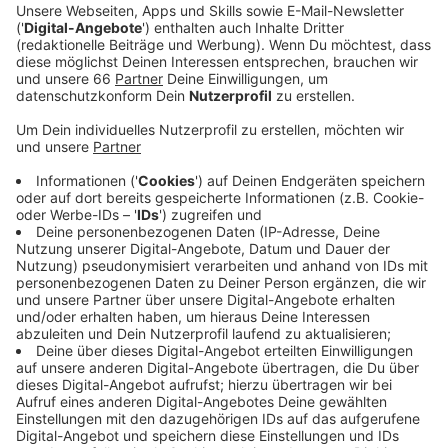
Herbst.
Veröffentlicht:
Donnerstag, 04.11.2021 04:56
Anzeige
Zwei Tage in der Woche wollen die Menschen in
Düsseldorf im Schnitt weiter von Zuhause arbeiten.
Das hat eine Umfrage von IHK und VRR unter knapp
600 Unternehmen ergeben. Trotzdem fahren aktuell
wieder mehr Menschen ins Büro und das führt zu Stau.
Im November sind die Straßen traditionell sehr voll.
Diesen Herbst kommt dazu, dass wegen der Corona-
Pandemie noch immer weniger Menschen den ÖPNV
nutzen, hat uns ADAC-Sprecher Thomas Müther
gesagt. Am Dienstag gab es zum Beispiel
Verkehrschaos im kompletten Düsseldorfer Süden.