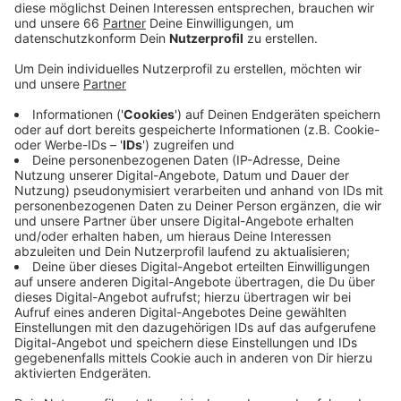
Veröffentlicht:
Montag, 27.12.2021 06:23
Anzeige
Wer jetzt nicht geimpft ist, kommt nur noch mit einem
negativen Test in Kultureinrichtungen. Schnelltests
dürfen dabei nicht älter als 24 Stunden sein, PCR-
Tests nicht älter als 48 Stunden.
Anzeige
Weitere Infos und Links zum Thema
Anzeige
Impf- und Testmöglichkeiten in Düsseldorf