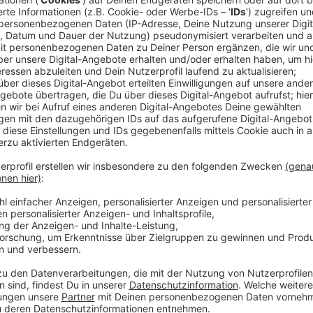
Viele Unternehmen in unserer Stadt haben positive E
Mitarbeiterinnen und Mitarbeiter nach wie vor frei, 
Homeoffice Pflicht im Juli ist es wieder etwas voller
in vielen Unternehmen nach wie vor die Möglichkeit a
arbeiten. Durch die positiven Erfahrungen sei das V
Arbeitnehmer gewachsen, heißt es von der Unterneh
Mitarbeiterinnen und Mitarbeiter, wenn es sie wollen
Homeoffice hat natürlich auch seine Grenzen; zum B
Ansonsten habe sich das Modell bewährt, heißt es.
Anzeige
Homeoffice wird den Büromarkt in unserer Stadt nach
Immobilien-Experten von Jones Lang LaSalle überzeu
etwas voller geworden sind, sie haben mittlerweile
Anzeige