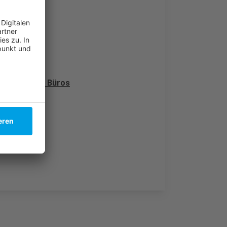
ktuell in den Büros
ffice
tet