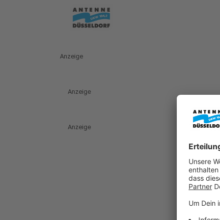
Anzeige
Anzeige
Anzeige