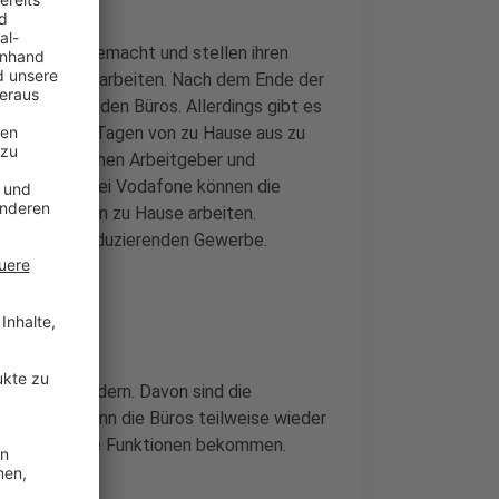
rfahrungen gemacht und stellen ihren
von wo aus sie arbeiten. Nach dem Ende der
 geworden in den Büros. Allerdings gibt es
n bis zu drei Tagen von zu Hause aus zu
ertrauen zwischen Arbeitgeber und
merschaft. Bei Vodafone können die
, komplett von zu Hause arbeiten.
eispiel im produzierenden Gewerbe.
haltig verändern. Davon sind die
gt. Auch wenn die Büros teilweise wieder
 bereits andere Funktionen bekommen.