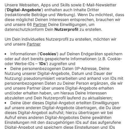
finanzielle Hilfen.
Veröffentlicht:
Montag, 04.01.2021 05:39
Anzeige
Den Geschäften fehlen nach den letzten Monaten
mehr als zuvor die Einnahmen aus dem
Weihnachtsgeschäft. Auch der Hotel- und
Gaststättenverband NRW fordert schnellere
finanzielle Unterstützung. Außerdem ein klareres
Modell, bei welchen Inzidenzwerten Restaurants
geöffnet und Veranstaltungen gefeiert werden
können. Dann könne besser geplant werden. Man
blicke trotz allem positiv in die Zukunft, so ein
Sprecher weiter.
Anzeige