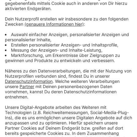
Mehr Infos zu diesem Thema
Anzeige
Im Sommer war die Situation in der Gastronomie
entspannter
DEHOGA NRW
Bereits im November forderte die Gastronomie
Antworten
Viele Düsseldorfer wollten im harten Lockdown den
lokalen Handel unterstützen
Handelsverband NRW
Anzeige