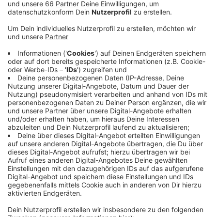
Anzeige
In diesem Jahr war das Weihnachtsgeschäft allerdings
nicht zufriedenstellend. Viele Händler*innen klagen
über ausbleibende Kunden. Besonders in den ersten
Wochen des Dezembers blieben die Kund*innen aus.
Heute können wir noch bis 14 Uhr in den meisten
Geschäften einkaufen gehen.
Anzeige
Weitere Infos und Links zum Thema:
Anzeige
Die Bändchenregelung in Düsseldorf