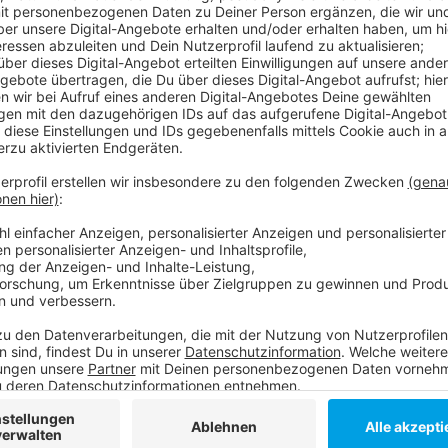
Der Handelsverband sagt, damit habe der Bund ein gu
Auch wenn man den Effekt nicht überschätzen sollte
Steuersatz im neuen Jahr erstmal zu behalten. Allerd
verringerten Mehrwertsteuer nicht genau bilanzierb
weiter. Denn im Handel würden mehrere Faktoren zähle
Mehrwertsteuersenkung auf den Einzelhandelsumsat
Deutschland (HDE) auf rund 0,5% des Jahresumsatzes.
Effekt.
Weitere Infos und Links zum Thema:
Die Infos zur Senkung der Mehrwertsteuer Anfang
Kunden haben nur etwas von der Senkung, wenn d
Die genauer Forderung des Handelsverbandes!
Anzeige