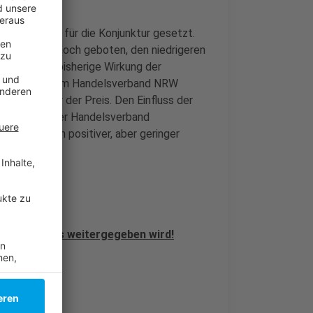
tes Zeichen für die Konjunktur gesetzt.
, sei es dennoch geboten, den niedrigeren
ings sei die bisherige Wirkung der
ar, heißt es vom Handelsverband NRW
n, nicht nur der Preis. Den Einfluss der
z schätzt der Handelsverband
 Das sei ein positiver, aber geringer
 Juli!
er Nachlass weitergegeben wird!