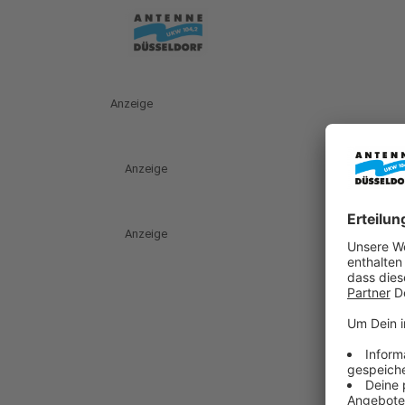
Anzeige
Anzeige
Anzeige