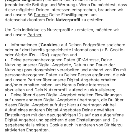
gegeben. Beide Unternehmen bestellen die neuen
Stadtbahnen von SIEMENS gemeinsam. Deshalb
war der Beschluss des DVG-Gremiums wichtig.
Veröffentlicht:
Freitag, 02.10.2020 15:14
Anzeige
Die Rheinbahn lässt sich die Investition 340 Millionen
Euro kosten. Für das Geld bekommt sie 91 neue
Stadtbahnen. Außerdem gehört ein Liefervertrag über
Ersatzteile dazu. Die Rheinbahn hat auch eine Option
auf weitere Züge. Die neuen Bahnen sollen die über 30
Jahre alten rot-weißen Züge ersetzen und die
Rheinbahn attraktiver machen. Sie sind unter anderem
mit WLAN ausgestattet und insgesamt komfortabler.
Bis wir sie auf der Schiene sehen werden, dauert es
allerdings noch mindestens fünf Jahre.