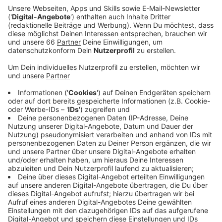
wenn es bei diesen Themen einen Fortschritt gibt.
Die GRÜNEN stehen dagegen zu ihrem NEIN zur
Oper.
Veröffentlicht:
Mittwoch, 14.06.2023 13:58
Anzeige
Die GRÜNEN bleiben dabei: Eine neue Oper sei - Stand
jetzt - zu teuer für Düsseldorf. Die aktuelle Oper
möglichst gut in standzuhalten werde "nur den
Bruchteil eines Neubaus" kosten. Fraktionssprecher
Norbert Czerwinski sagte auf AD-Anfrage: Er glaube
auch nicht, dass die Haltung seiner Fraktion so weit
entfernt von der Haltung der Düsseldorferinnen und
Düsseldorfer zu diesem Thema sei. Ihm ist aber auch
klar: Die Ratsperiode läuft noch zwei Jahre unter
schwarz-grün - und das Großprojekt Oper wird das