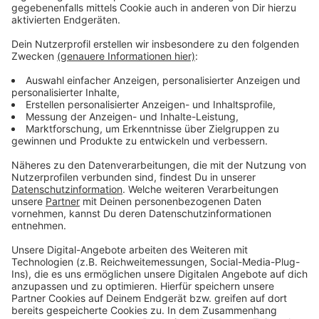
Verhältnis zum OB und der CDU immer wieder
belasten.
Anzeige
Weitere Infos und Links zum Thema
Anzeige
Die Haltung der GRÜNEN - darum stimmen sie
gegen den Opern-Neubau
Darum will die Stadt eine neue Oper an der
Heinrich-Heine-Allee
Neue Stadtteilzentren - ebenfalls Teil des "Opern-
Deals" mit der SPD
Anzeige