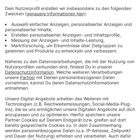
Tipps des ADAC: Die fünf schönsten Camping-
Routen in NRW
Camping-Urlaub: Hier findet ihr Stellplätze beim
ADAC
Düsseldorf: Ende August (2022) findet der
Caravan-Salon wieder statt
Anzeige
Anzeige