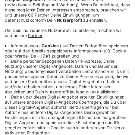
Veröffentlicht:
Donnerstag, 02.06.2022 13:35
Anzeige
Dabei sollten wir uns auch die Campingplätze vor der
eigenen Haustür ansehen, rät der ADAC-Sprecher. Im
Vergleich zu vielen anderen Bundesländern sind die
Stellplätze in NRW günstiger. Eine Familie mit einem
Kind kann in unserem Bundesland im Schnitt für 37
Euro übernachten, in Schleswig-Holstein kosten die
Stellplätze rund 40 Euro pro Nacht.
Anzeige
Weitere Infos und Links zum Thema
Anzeige