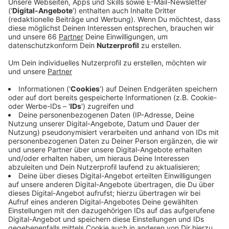
sogar getötet wurden. Die IG BAU Düsseldorf hat
ihn zum Anlass für einen Weckruf genommen.
Veröffentlicht:
Freitag, 28.04.2023 05:11
Anzeige
Um Punkt zwölf Uhr sollten möglichst alle
Erwerbstätigen eine Gedenkminute einlegen - das sind
in Düsseldorf immerhin knapp 560.000 Menschen.
Außerdem solle man sich heute besonders klar
machen, dass jeder Job seine eigenen Tücken habe.
Ein Beispiel dafür seien gesundheitsgefährdende
Stäube bei Sanierungsarbeiten oder beim Abriss von
Gebäuden, heißt es von der IG Bau. Arbeit dürfe nicht
krank machen. Arbeitshandschuhe, Gehörschutz, Helm
und Schutzbrille hielfen, auf Nummer sicher zu gehen.