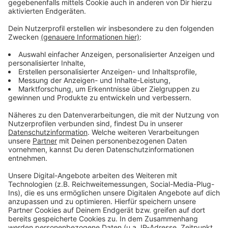
Anzeige
Weitere Infos
Anzeige
Hier informiert die Rheinbahn zu den
Öffnungszeiten rund um die Feiertage
Düsseldorf Corona-Schutzverordnung
konkretisiert
Das sind die neuen Lockdown-Regeln des Landes
NRW
Düsseldorf erwartet sehr ruhiges Silvester
Anzeige