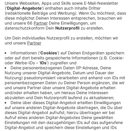
und an den Feiertagen bleiben die Filialen
geschlossen.
Veröffentlicht:
Montag, 21.12.2020 05:08
Anzeige
Ähnlich sieht es auch beim Fundbüro der Rheinbahn
aus. Wer etwas verloren hat, kann sich noch bis
nächsten Mittwoch oder nach den
Weihnachtsfeiertagen dort melden. Allerdings nur
telefonisch oder per Mail. Abholen können wir unsere
Fundsachen dann mit Termin. Allerdings nur, wenn es
wichtige Gegenstände wie das Portemonnaie oder
Medikamente sind. Weniger wichtige Sachen dürfen
wir erst im neuen Jahr, ab dem 4. Januar wieder
abholen.