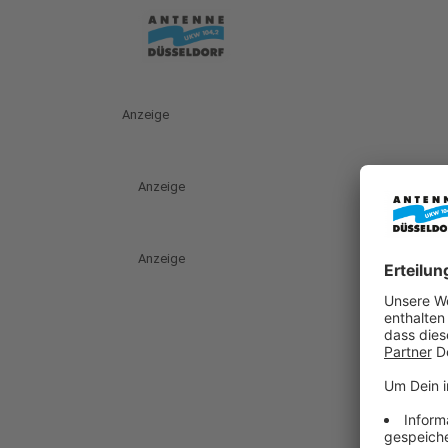
Anzeige
Anzeige
Anzeige