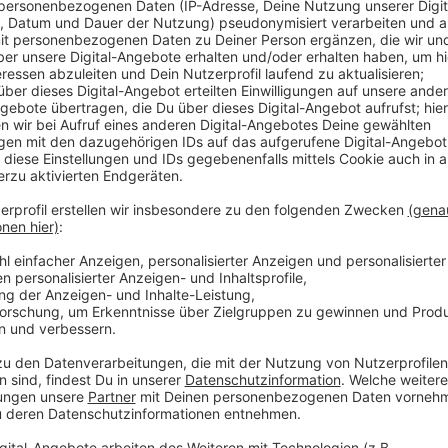
Anzeige
Von einem Sprecher von fiftyfifty heißt es dazu, d
Ticket fahren würden. Weiter sagt er, dass die Anze
Gefängnisstrafen produziere, weil die Betroffenen au
könnten. Die Rheinbahn verweist darauf, dass nur b
Fiftyfifty möchte aber, dass Schwarzfahren in Zukun
geahndet wird. Im vergangenen Jahr hatte ein Fall au
Damals musste eine fiftyfifty-Verkäuferin für einige
schwarzgefahren war.
Anzeige
Weitere Infos und Links zum Thema
Anzeige