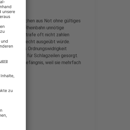
ass arme Menschen aus Not ohne gültiges
igepraxis der Rheinbahn unnötige
ch die Geldstrafe oft nicht zahlen
undesweites Recht ausgeübt würde.
t nur noch als Ordnungswidrigkeit
s Düsseldorf für Schlagzeilen gesorgt.
 Monate ins Gefängnis, weil sie mehrfach