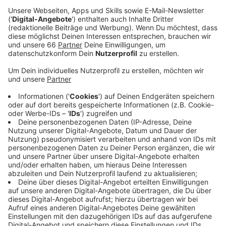
Mieterin musste ins Krankenhaus gebracht
werden, ein Feuerwehrmann wurde verletzt.
Veröffentlicht:
Dienstag, 28.12.2021 07:38
Anzeige
Kurz vor 21 Uhr wurde der Brand von einer Anwohnerin
gemeldet. Die 80-jährige Mieterin war zu dieser Zeit
noch in der Wohnung, konnte aber von der Feuerwehr
gerettet werden. Bei den Löscharbeiten im fünften
Stock verletzte sich ein Feuerwehrmann - er konnte
noch vor Ort von einer Notärztin versorgt werden.
Während des Einsatzes konnten Bewohner*innen des
Mehrfamilienhauses in einer Straßenbahn
unterkommen, die durch den Brandeinsatz nicht weiter
fahren konnte. Besonders aufwändig war es, letzte
Glutnester zu löschen und die zerstörten Möbel aus