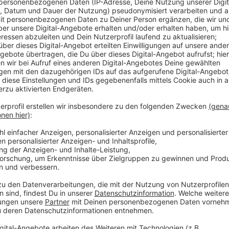
Anzeige
Eine große Herausforderung seien aber nach wie vor 
Düsseldorf bereits berichtet hat, mussten sich vie
suchen. Erst wenn mehr oder weniger sicher sei, das
geöffnet sein können, würden viele wieder zurückkom
würden es sich viele nachvollziehbarer Weise gründli
Anzeige
Weitere Infos und Links zu diesem Thema:
Anzeige
DEHOGA: Rück- und Ausblick: Lockerungen jetzt 
Mitarbeiterschwund in der Gastronomie