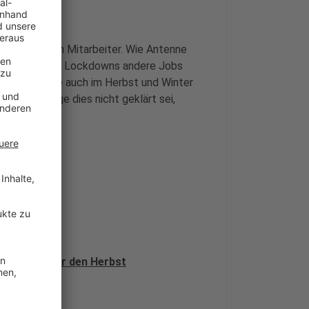
die fehlenden Mitarbeiter. Wie Antenne
le während des Lockdowns andere Jobs
s die Betriebe auch im Herbst und Winter
men. Solange dies nicht geklärt sei,
ch überlegen.
und Pläne für den Herbst