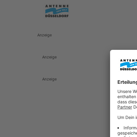
Anzeige
Anzeige
Anzeige