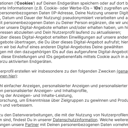
In den kommenden vier Tagen werden hier in Düsseld
Meisterschaften in 18 Sportarten ausgetragen. OB-S
Chance mit Blick auf eine mögliche Olympiabewerbun
Anzeige
Oberbürgermeister Stephan Keller
Zustimmung für eine Olympiabewerbung
Anzeige
Düsseldorf und die Rhein-Ruhr-Region könnten sich f
Olympischen Spiele 2036 bewerben. Noch ist aber völ
Olympiabewerbung in der Bevölkerung ankommen wü