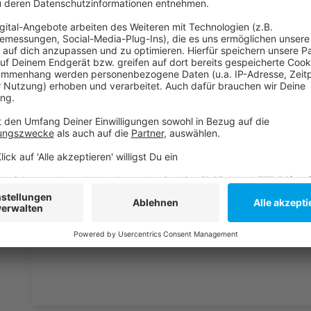
Olympia-Kampagnen zuletzt am Widerstand der Bevö
Anzeige
Weitere Infos und Links zum Thema:
Anzeige
So haben wir am Wochenende über die Finals ber
Das Programm der Finals
Auch vor zwei Jahren gab es Pläne für eine mög
Anzeige