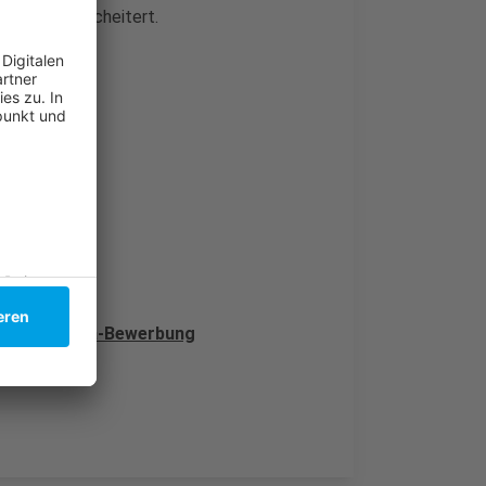
lkerung gescheitert.
ichtet
liche Olympia-Bewerbung