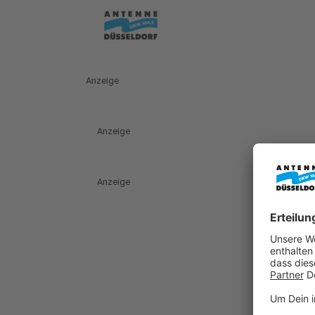
Anzeige
Anzeige
Anzeige