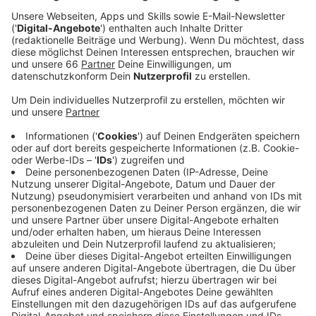
Anzeige
Der Vertrag soll bald unterzeichnet werden und der
Ratinger Hof soll Nachwuchs Musikerinnen und
Musikern eine Bühne bieten. Das macht Hoffnung,
nachdem der legendäre Nachtclub Ende Juni schon
wieder geschlossen wurde. Seit Jahren versuchen
Betreiber wieder einen Treffpunkt für Musik und Kultur
ab vom mainstream zu etablieren; die Corona
Pandemie und Vertrags-Querelen haben das aber
erschwert.
Dabei gehört "der Ratinger Hof zu Düsseldorf wie die
Toten Hosen", sagt auch Oberbürgermeister Stephan
Keller und hat sich für den Erhalt des Ortes
eingesetzt. Was genau im Hof laufen wird, ist noch
nicht klar; es wird jetzt an Konzepten gearbeitet.