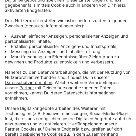
Anzeige
Weitere Informationen und Links zum
Thema:
Anzeige
Hier informiert die Stadt über die Zukunft des
Ratinger Hofs
Düsseldorfer Altstadt: 2021 wurde der Ratinger
Hof "wiederbelebt"
Düsseldorf: Campino hat ein Buch geschrieben
Düsseldorf: Virtuelle Ausstellung über
elektronische Musik