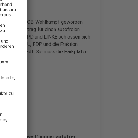
NEN im letzten OB-Wahlkampf geworben.
keit. Den Antrag für einen autofreien
ellt. GRÜNE, SPD und LINKE schlossen sich
eit gegen CDU, FDP und die Fraktion
it für die Stadt: Sie muss die Parkplätze
ustimmung
 der "Winterwelt" immer autofrei