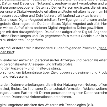
Anzeige
Eine autofreie Königsallee - damit hatten die GRÜ
Jetzt wird das offenbar am Nordende der Kö Wirklich
Corneliusplatz hatte die Partei-Klima-Fraktion gest
überraschend an. Das reichte für eine Stimme Mehrh
Tierschutz/Freie Wähler. Das Ergebnis bedeutet Arbe
dort abschaffen und die Durchfahrt sperren.
Anzeige
Weitere Infos und Links zum Thema:
Anzeige
Dieser Antrag der Partei-Klima-Fraktion fand Z
Zur Weihnachtszeit ist der Corneliusplatz wegen