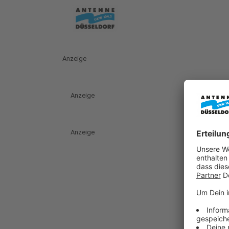
Anzeige
Anzeige
Anzeige