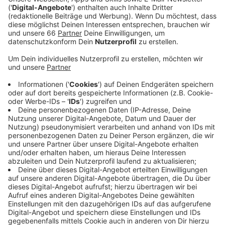
Anzeige
Aufgetaucht ist ein Handyvideo von einer
Fahrzeugkontrolle vom 11. November. Zu sehen ist
wohl eine körperliche Auseinandersetzung zwischen
mehreren Mitarbeitern der Rheinbahn und einem
Fahrgast. In dem Filmausschnitt entsteht der Eindruck
eines Handgemenges. Die Hintergründe sind aber noch
unklar. Aus dem Aufsichtsrat der Rheinbahn hat
Antenne Düsseldorf erfahren, dass der Einsatz von
Bodycams geprüft werden soll und künftig solche
unklaren Situationen vermieden werden könnten. Die
Rheinbahn habe das Hausrecht in ihren Fahrzeugen, ein
Einsatz sei rechtlich unstrittig, heißt es.
Anzeige