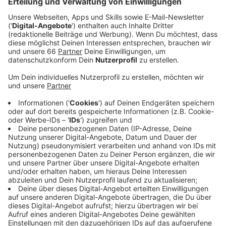
Arbeitslosigkeit in unserer Stadt aber weiterhin
hoch (+28,3 Prozent).
Veröffentlicht:
Mittwoch, 30.09.2020 12:36
Anzeige
Zum ersten Mal seit der Corona-Pandemie haben mehr
Düsseldorfer einen neuen Job gefunden (1.827), als
verloren (1.750). Das liegt auch an der Jahreszeit: vor
allem junge Menschen haben im letzten Monat eine
Ausbildung, einen Beruf oder ein Studium angefangen.
Außerdem sind immer weniger Düsseldorfer in
Kurzarbeit (1.108). ABER: im Vergleich zum letzten
Jahr (2019: 93) sind es immer noch sehr viele. Die