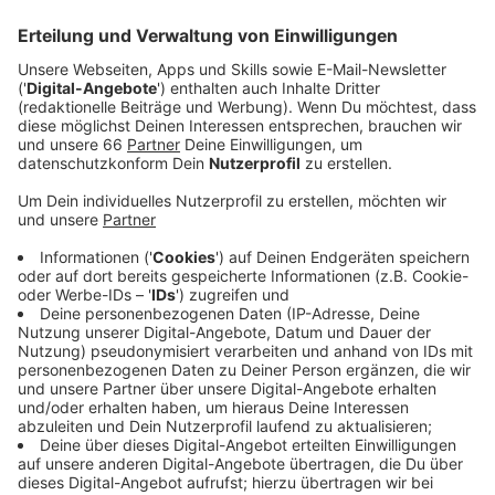
Anzeige
Sie sagte Antenne Düsseldorf, dass die
"Auseinandersetzungen am Rheinufer" jetzt ein
Todesopfer gefordert haben, sei "schrecklich". Man
erwarte von Politik und Polizei diese "Spirale der
Gewalt" zu beenden. Dass dieser Teil der Altstadt seit
Beginn der Corona-Krise die Schlagzeilen bestimme,
werde der Altstadt nicht gerecht. Grundsätzlich sei
die Stimmung in und vor den Kneipen nämlich
eigentlich "wie früher", so Fiedler - und das trotz noch
bestehender Regeln:
Anzeige