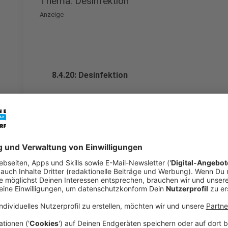
Thema: Desinfektion
Anzeige
8.4.20: Desinfektion
Anzeige
Themen: Maskenpflicht, Ausstattung, Absc
Anzeige