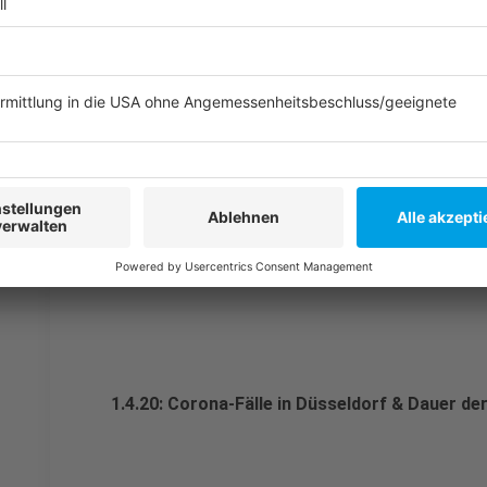
1.4.20: Krankenhäuser & Intensivbetten & B
Anzeige
Themen: Corona-Fälle in Düsseldorf & Daue
Anzeige
1.4.20: Corona-Fälle in Düsseldorf & Dauer de