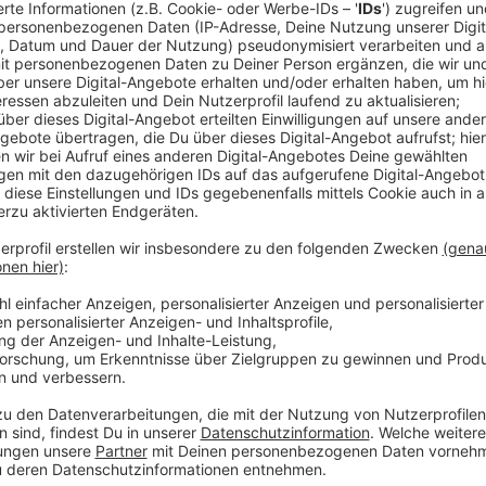
8.4.20: Maskenpflicht, Ausstattung, Abschlus
Anzeige
Themen: Osterfest, Quarantäne
Anzeige
8.4.20: Osterfest, Quarantäne
Anzeige