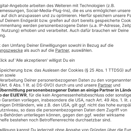
Themen: Todesfälle, wird überdramatisiert?
Anzeige
8.4.20: Todesfälle, wird überdramatisiert?
Anzeige
Themen: Wartezeiten, Ergebnisse, Beschwe
Anzeige