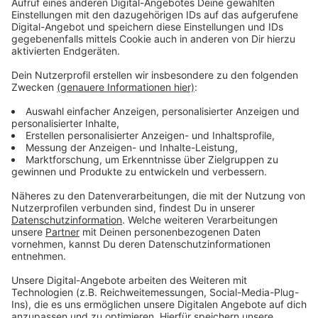
Diese Woche sei aber kein weiterer Streik geplant, so
Brust weiter. Am Donnerstag und Freitag (22./23.10.)
wird erstmal wieder mit den Arbeitgebern verhandelt.
Vom Warnstreik waren auch Ämter der
Stadtverwaltung betroffen: Der Wildpark in
Grafenberg blieb ganztägig geschlossen, ebenso wie
der Sportpark Niederheid sowie drei
Jugendfreizeiteinrichtungen. Von den insgesamt 100
städtischen Kindertagesstätten blieben zwei Kitas
geschlossen, 19 konnten nicht erreicht werden (eine
streikbedingte Schließung ist hier wahrscheinlich) - in
30 Kitas war nur ein eingeschränkter Service möglich.
Beim Amt für Einwohnerwesen - inklusive Standesamt,
Bürgerbüros, Dienstleistungszentrum,
Straßenverkehrsamt mit Kfz-Zulassungsstelle - waren
alle Dienststellen geöffnet. Alle Terminkunden
konnten bedient werden. Es gab keine
Einschränkungen im Dienstleistungsangebot.