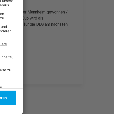
 gegen die Adler Mannheim gewonnen /
agentaSport-Cup wird als
. Sie beginnt für die DEG am nächsten
Haien.