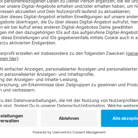
In der anderen Partie hatte Bremerhaven am Abend
verloren. Das Finale findet am Sonntag statt. Der M
Vorbereitungsturnier auf die DEL-Saison ausgetragen
Donnerstag mit einem Auswärtsspiel bei den Kölner 
Die DEG hat sich im Cup gut geschlagen
Anzeige