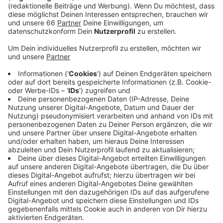
die Kölner Staatsanwaltschaft aber noch. Seit
gestern Morgen hat das größte Düsseldorfer
Krankenhaus mit massiven IT-Problemen zu
kämpfen.
Veröffentlicht:
Freitag, 11.09.2020 12:39
Anzeige
Planbare Operationen und ambulante Behandlungen
wurden verschoben. Notfälle werden in die
umliegenden Krankenhäuser gebracht. Bis die IT-
Systeme wieder funktionieren, herrscht in der
Düsseldorfer Uni-Klinik weiter Ausnahmezustand. Seit
gestern Nachmittag ist die Uni-Klinik telefonisch
wieder erreichbar. Die übrigen Einschränkungen dauern
aber noch an.