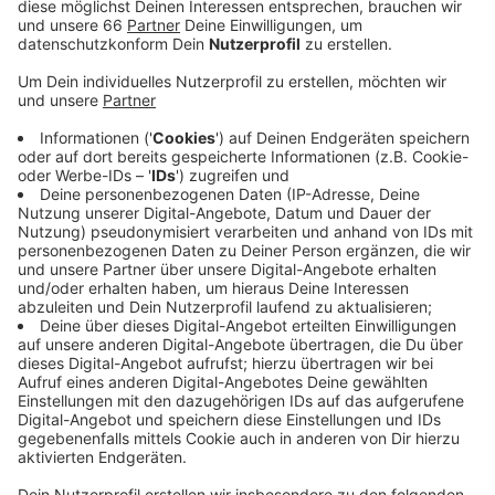
Zahlen aus dem Gesundheitsamt hervor.
Veröffentlicht:
Mittwoch, 20.01.2021 12:50
Anzeige
Aktuell sind heute noch 351 Düsseldorfer
nachweislich mit dem Virus infiziert. Das sind weniger
Menschen als gestern. Auch der wichtige 7 Tage-
Index ist auf 77 zurückgegangen. Währenddessen
haben sich bis zu den aktuellen Lieferschwierigkeiten
über 10.000 Düsseldorfer impfen lassen. Alleine
gestern waren es mehr als 1.200 Menschen.
Weitere Infos und Links zum Thema:
Aktuelle Coronazahlen der Stadt vom 20. Januar