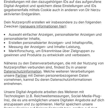
Abstand einhalten, Hygieneregeln beachten und
Alltagsmaske tragen. Auch das hilft, die potenzielle
Ausbreitung des Virus einzudämmen. Wer sich testen
lässt, sollte seine Warn-App laut RKI im Testzentrum
allerdings deaktivieren - und erst danach wieder an den
Start bringen. Denn die Wahrscheinlichkeit ist hoch,
dass sich in der Schlange der Leute, die sich testen
lassen wollen, eine infizierte Person befindet.
Anzeige
Weitere Infos und Links zum Thema:
Anzeige
Unsere Themenseite zur Corona-Warn-App
Infos der Stadt Düsseldorf zur Warn-App