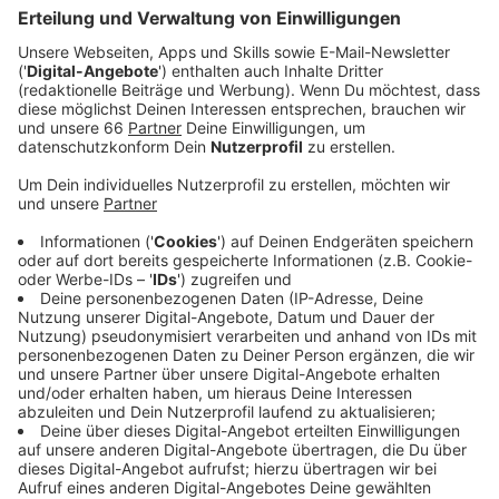
Warnung bedeutet, dass man über einen längeren
Zeitraum einer Person begegnet ist, die sich in den
vergangenen 14 Tagen mit der App als „positiv
getestet“ gemeldet hat.
Veröffentlicht:
Dienstag, 18.01.2022 12:52
Anzeige
Die Warnung unterschätzen sollte man aber auf keinen
Fall. Die Bundesregierung hat ihre Hinweise deshalb
auch noch einmal konkretisiert. Wer gewarnt wurde
sollte seine Kontakte reduzieren und sich, gerade auch
bei Symptomen, beim Arzt oder dem Gesundheitsamt
melden. Auch eine freiwillige, häusliche Quarantäte
wird empfohlen. Dann gibt es auch einen Anspruch auf
einen kostenlosen Test; das muss allerdings nicht
automatisch ein PCR-Test sein. Und weiter gilt: