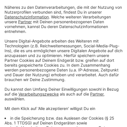
An der Theodor-Andresen-Schule, dem Geschwister-
Scholl-Gymnasium, dem Leibnitz-Montessori-
Gymnasium wurde jeweils eine mit Corona infizierte
Betreuungsperson gemeldet. Am Walter-Eucken-
Berufskolleg, an der Joseph-Beuys-Gesamtschule, der
Dieter-Forte-Gesamtschule, der Werner-von-Siemens-
Realschule, Wilhelm-Ferdinand-Schule, dem
Griechischen Gymnasium, dem Franz Jürgens
Berufskolleg, dem Walter Eucken Berufkolleg, dem
Berufskolleg Am großen Dern LVR wurden jeweils eine
Covid-19-Infektionen in der Schülerschaft
festgestellt. An der Volker-Rosin-Schule wurde
zudem eine weitere Person mit Covid-19-Infektion
gemeldet.
Altenheime:
Aktuell werden positive Covid-19-Befunde für 22
Bewohner*innen und 3 Mitarbeiter*innen des
Teerstegen-Hauses gemeldet, in den