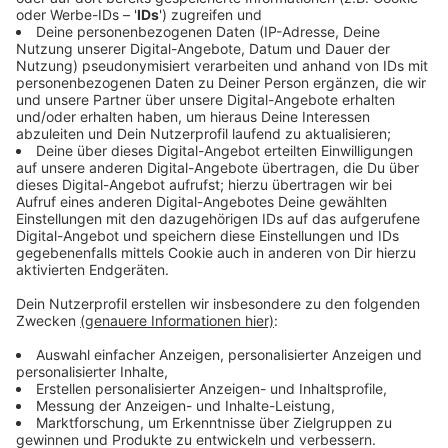
Altenheimen gemeldet werden.
Anzeige
Mehr Infos und Links zu dem Thema
Anzeige
Kindertagesstätten:
Bei den Kindertagesstätten Arche Noah, Villa Luna
Südring und Weseler Straße wurde bei jeweils einer
Betreuungsperson das Coronavirus nachgewiesen. An
der Kath. Kita Christus König wurde eine Covid-19-
Infektion bei einem Kind bekannt. Die Kontakte
werden an den Kitas nachvollzogen.
Schulen: