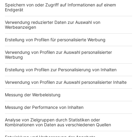
Lore-Agnes-Haus der AWO und im Heinrich-Zschokke-
Haus wurden jeweils eine Mitarbeiter*in positiv auf
Covid-19 getestet. Die Kontaktpersonen werden
ermittelt.
Warum es Corona in der kalten Jahreszeit leichter hat!
Zahl der Corona-Neuinfektionen weiter hoch - R-Werte
unter 1!
Düsseldorf weitet Maskenpflicht aus!
Die aktuellen Coronaregelungen in Düsseldorf!
Anzeige