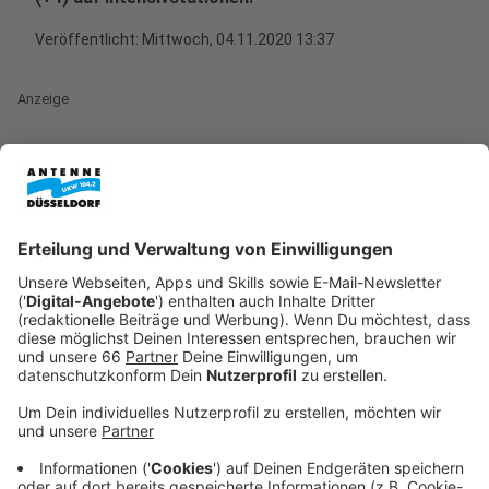
Veröffentlicht:
Mittwoch, 04.11.2020 13:37
Anzeige
Weil im Moment wieder mehr Menschen die Infektion
überstanden haben, als sich neu zu infizieren, sinkt die
Zahl der aktuell Infizierten. Sie liegt an diesem
Mittwoch bei 351 (-57). Diese Zahl kann sich aber auch
schnell wieder ändern, da aktuell 3361 (-180)
Menschen in häuslicher Quarantäne sind; auch weil sie
Kontakt zu Infizierten hatten. Die 7-Tages-Inzidenz
liegt bei 205,9 (3.11.: 204,7) - dieser Wert gibt die Zahl
der bekannt gewordenen Infektionen in den letzten 7
Tagen pro 100.000 Einwohner an. Neue Fälle gibt es
auch in einigen Kindertagesstätten und Schulen. Und
mittlerweile insgesamt über 100 Fälle, die aus den