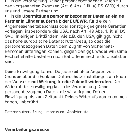
Hausgemeinschaften St. Benediktus sind 14
Bewohner*innen und 3 Mitarbeiter*innen mit dem
Coronavirus infiziert. Im Altenzentrum St.
Hubertusstift gibt es für 6 Bewohner*innen und eine
Mitarbeiter*in einen aktuellen Covid-19-Befund.
Zudem wurde in der Pro-Seniore-Residenz Düsseldorf
bei 23 Bewohner*innen und 2 Mitarbeiter*innen aktuell
eine Corona-Infektion nachgewiesen, im Diakonie-
Wichern-Haus bei 4 Bewohner*innen, im Luisenheim
Düsseldorf bei 3 Bewohner*innen, im Ernst-und-Berta-
Grimmke-Haus der AWO bei einer Bewohner*in und
einer Mitarbeiter*in, in der Seniorenresidenz
Kruppstraße bei einer Bewohner*in wie auch in der
Curanum Seniorenrezidenz Düsselhof, im Katharina-von
Bora-Haus der Diakonie bei 7 Bewohner*innen und 5
Betreuer*innen, im Edmund-Hilvert-Haus bei einer
Bewohner*in und 2 Betreuer*innen sowie im PRO
TALIS Seniorenzentrum "An der Rotdornstraße". Im