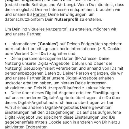
(insgesamt 65) mussten sieben Bewohner über
Leitern retten, acht weitere konnten im späteren
Verlauf mit Fluchthauben über das Treppenhaus in
Sicherheit gebracht werden.
Veröffentlicht:
Dienstag, 08.09.2020 12:55
Anzeige
Das Feuer im Untergeschoss war schnell unter
Kontrolle. Elf Bewohner kamen vorsorglich ins
Krankenhaus. Erste Schätzungen gehen von einem
Schaden von rund 30.000 € aus. Die Kriminalpolizei hat
die Ermittlungen zur Brandursache aufgenommen.
Meldung der Feuerwehr:
Ermittlungen bei der Feuerwehr selbst!