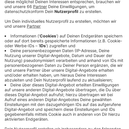
Anzeige
Sieben Menschen mussten vom Rettungsdienst
behandelt werden - drei Patienten, davon ein Kind, sind
in die Uniklinik gebracht worden. Mehrere Wohnungen
sind wegen Rauchentwicklung und des Brandes
unbewohnbar. Zur Brandursache ermittelt aktuell die
Polizei.
Anzeige
Weitere Infos und Links zum Thema:
Anzeige