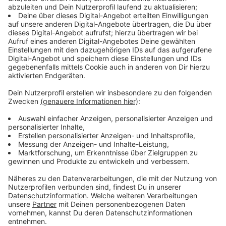
Die Wetterlage ist besonders
extrem
Anzeige
Die Besonderheit dieser Wetterlage kann man
schon an den Höchsttemperaturen festmachen.
Es sieht ja tatsächlich so aus, dass wir Richtung
Donnerstag, vor allen Dingen Freitag, vielleicht
auch noch am Samstag an der 37-38-Grad-Marke
vielleicht kratzen und das würde für Düsseldorf
einen neuen Juni-Temperaturrekord bedeuten.
Anzeige
Was das für den weiteren Sommer bedeutet, ist noch