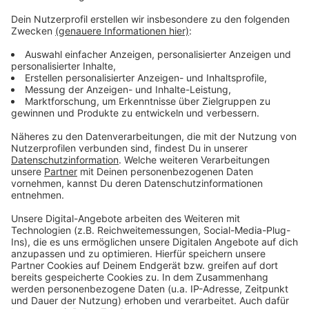
Weitere Infos:
Anzeige
Düsseldorfer Gastroszene: Angst vor der
Sperrstunde
Maskenpflicht in 13 Düsseldorfer Gebieten
Anzeige
Anzeige