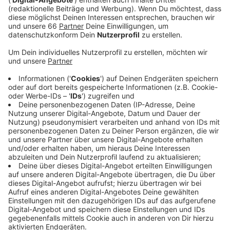
Veröffentlicht:
Montag, 19.10.2020 05:26
Anzeige
Aufgrund der Vorgabe des Landes war am
Wochenende um 23 Uhr in der Altstadt Ende. Wirte
und Gäste waren darüber informiert und hielten sich
weitestgehend an die Vorgaben, in einer Diskothek
wurde die Musik erst nach einem Einschreiten des
OSD mit 20-minütiger Verspätung ausgestellt, auf der
Mühlenstraße wollte das Personal in einem Lokal noch
weiterfeiern, auch hier musste der Ordnungsdienst ran,
es droht ein Bußgeld. Die Altstadtwirte wollen die
Sperrstunde derweil nicht hinnehmen, heute soll Klage
dagegen eingereicht werden.
Anzeige