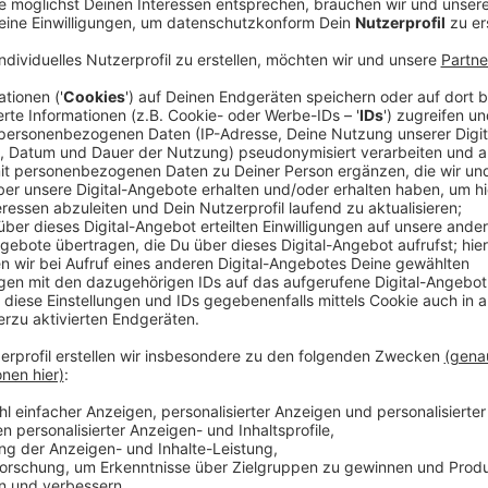
Gute Nachrichten für alle, die gern am Rhein in der S
Birds
an der Rheinterrasse in Düsseldorf macht morge
Pächterin der Rheinterrasse,
D.Live
, und der Betreib
mitgeteilt. Beide Seiten haben sich nach eigenen 
geeinigt.
Anzeige
Streit zwischen D.Live und Betreiber beigele
Anzeige
In den vergangenen Wochen mussten sich viele Düss
anderen Ort für ihr Feierabendgetränk suchen. Hinter
dem Betreiber von Three Little Birds. Jetzt wurde ei
Wiedereröffnung des beliebten Biergartens möglich
Anzeige