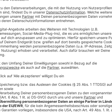
Öffnung zunächst bis Ende Juli geplant
Anzeige
Der Biergarten darf zunächst bis Ende Juli wieder öf
Betrieb bis Ende Oktober zu verlängern. Betreiber Fab
freue sich gemeinsam mit seinem Team darauf, am Rh
dem Gäste eine gute und entspannte Zeit verbringen
Anzeige
Mehr Infos und Links zum Thema:
Anzeige