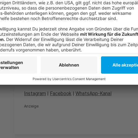
So hatten wir im März berichtet
Der Streit um den Biergarten hatte hohe Wellen ges
Auch um das Fortuna-Büdchen hatte es Streit gege
Anzeige
Folge uns für mehr News & Updates:
Anzeige
Instagram
|
Facebook
|
WhatsApp-Kanal
Anzeige