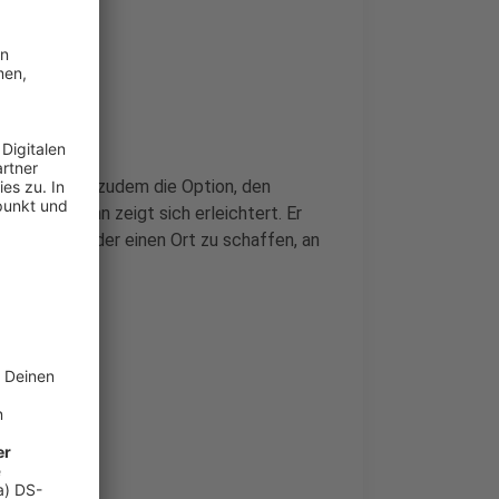
fnen. Es gibt zudem die Option, den
ian Veldmann zeigt sich erleichtert. Er
einufer wieder einen Ort zu schaffen, an
 können.