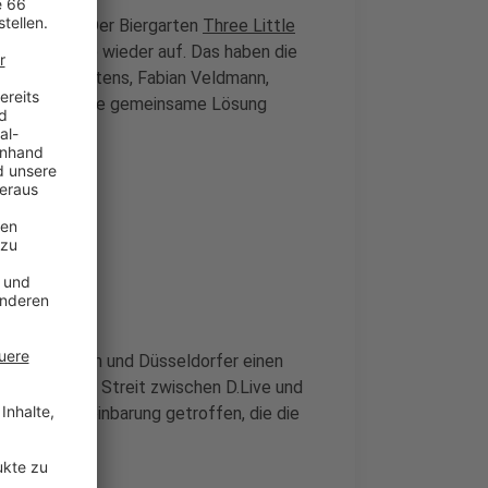
onne sitzen: Der Biergarten
Three Little
n (21.05.26) wieder auf. Das haben die
er des Biergartens, Fabian Veldmann,
Angaben auf eine gemeinsame Lösung
gt
eldorferinnen und Düsseldorfer einen
grund war ein Streit zwischen D.Live und
ne neue Vereinbarung getroffen, die die
 macht.