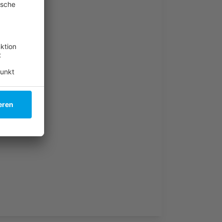
chlagen
ben