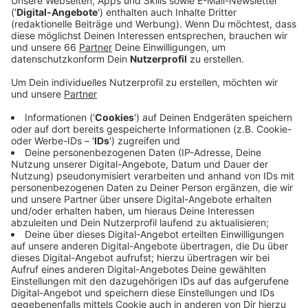
Veröffentlicht:
Dienstag, 14.02.2023 04:50
Anzeige
Insgesamt werden fast zwei Kilometer
Lärmschutzwände gebaut. Ein Großteil der Arbeiten ist
abgeschlossen. Seit dem Herbst wird zudem der
nächste Abschnitt angegangen. Zwischen Rath und
dem Staufenplatz wird ebenfalls eine
Lärmschutzwand errichtet. Die Vorbereitungen sind
abgeschlossen. Der Aufbau soll im Sommer starten. -
Stadt und Bahn hatten über 100 Wohnungen in Rath
ermittelt, in denen die Lärm-Grenzwerte trotz der
Schutzwände weiter überschritten werden. Diese
sollen jetzt spezielle Fenster bekommen. Die
betroffenen Hauseigentümer werden bald informiert.
Sie bekommen 75 Prozent der Kosten erstattet.