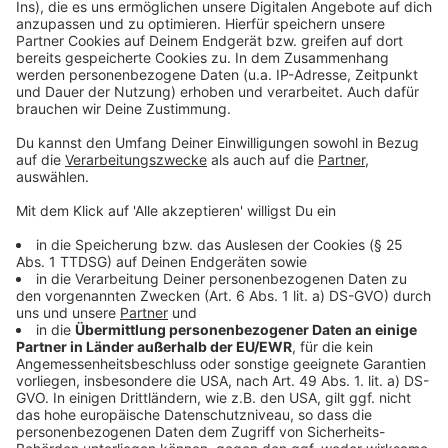
Anzeige
Weitere Infos und Links zum Thema:
Anzeige
U81: Verzögerungen und Fortschritte (April 2025)
U81: Start der Stadtbahnlinie verschoben (Februar
2025)
U81: Brückenentwürfe für "Rheinquerung" werden
erarbeitet (März 2024)
Anzeige