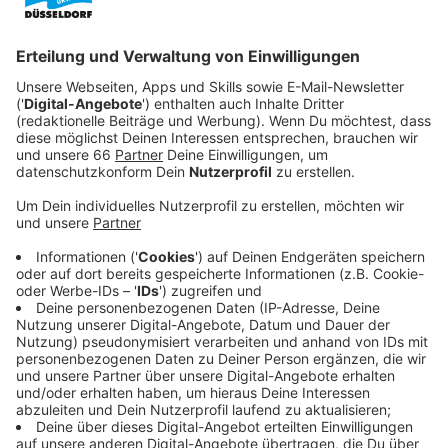
Zwischenbericht ab.
Veröffentlicht:
Donnerstag, 17.07.2025 06:04
Anzeige
U81 soll bis Juni 2026 ihren Betrieb
aufnehmen
Anzeige
Für den ersten Bauabschnitt zwischen Lohausen und
dem Terminal sind 35 der 45 Vergabeeinheiten
abgeschlossen. Im Moment laufen die Arbeiten für
den U-Bahnhof unter dem Flughafen. Außerdem wurde
nach Problemen mit der Verkabelung ein neuer
Terminplan aufgestellt. Demnach soll die U81 bis Juni