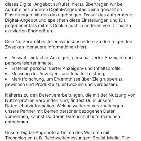
2026 ihren Betrieb aufnehmen. Es gebe aber noch
"Terminrisiken".
Anzeige
So ist der Stand bei den weiteren
Bauabschnitten
Anzeige
Für den zweiten Bauabschnitt zwischen Messe/Arena
und dem Handweiser in Heerdt laufen die Planungen.
Zum dritten Teil zwischen Flughafen-Terminal und
Fernbahnhof gibt es Gespräche, unter anderem
zwischen der Stadt und der Deutschen Bahn. Und für
die Verlängerung nach Ratingen wird derzeit eine
Machbarkeitsstudie erstellt.