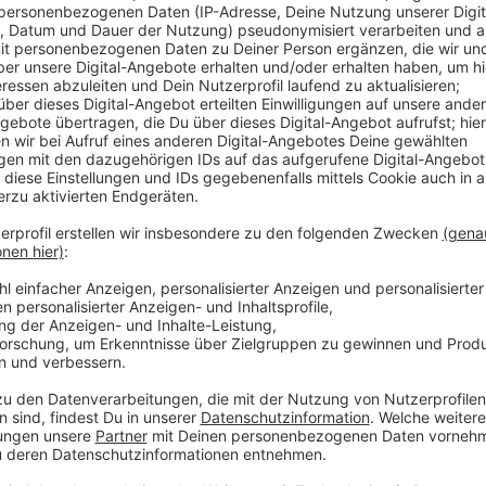
Anzeige
Dort soll 2026 das neue Luisen-Gymnasium eröffnen,
Geplant sind aber zusätzlich auch bis zu 500 Wohn
Künstlerinnen und Künstler und Start-Ups. Heute und
und der Planungsausschuss die nächsten Schritte einl
neues Hochhaus-Projekt auf der Tagesordnung: Das 
Mecumstraße soll abgerissen und durch einen moder
Architektur-Wettbewerb.
Anzeige
Weitere Infos und Links zum Thema:
Anzeige
Das sind die Pläne für das neue Luisengymnasiu