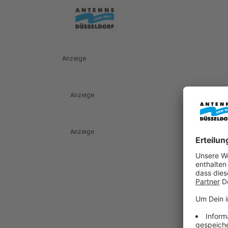
Anzeige
Anzeige
Anzeige