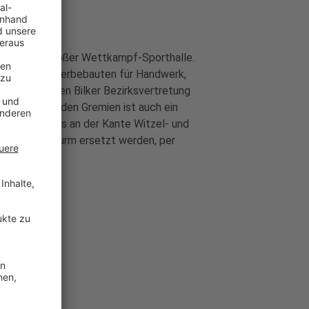
 inklusive großer Wettkampf-Sporthalle.
ungen und Gewerbebauten für Handwerk,
 morgen sollen Bilker Bezirksvertretung
eiten. In beiden Gremien ist auch ein
Bürohochhaus an der Kante Witzel- und
nen neuen Turm ersetzt werden, per
m