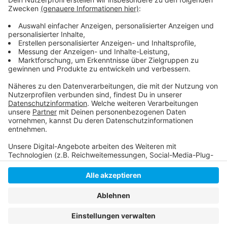
Noch viele Lehrstellen bei Düsseldorfer
Unternehmen frei:
Ausbildungsplätze & Praktika finden:
Anzeige
Anzeige
Anzeige
Anzeige