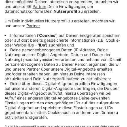
auf das Modell des Speed-Datings zurück:
Veröffentlicht:
Freitag, 17.09.2021 16:23
Anzeige
Auf dem Außengelände der Kammer haben Betriebe
und Bewerber einige Minuten Zeit, sich voneinander zu
überzeugen. Dann wird durchgewechselt.
Anzeige
Weitere Infos und Links zum Thema
Anzeige
Infos der Handwerkskammer zum Drive-In: