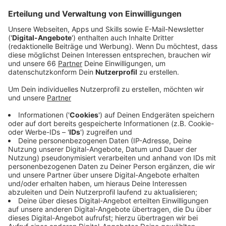
Eisstockschießen ein. Rundherum sorgen
Glühweinbuden, gebrannte Mandeln und
Reibekuchen für das leibliche Wohl. In der Almhütte
wird gefeiert, gegessen und getrunken.
Veröffentlicht:
Freitag, 31.10.2025 11:06
Anzeige
Weihnachtsmärkte und das Riesenrad am
Burgplatz
Anzeige
Während die "Winterwelt" noch aufgebaut wird, hat der
Weihnachtsmarkt rund um das "Wheel of Vision" auf
dem Burgplatz bereits geöffnet. Das Riesenrad bietet