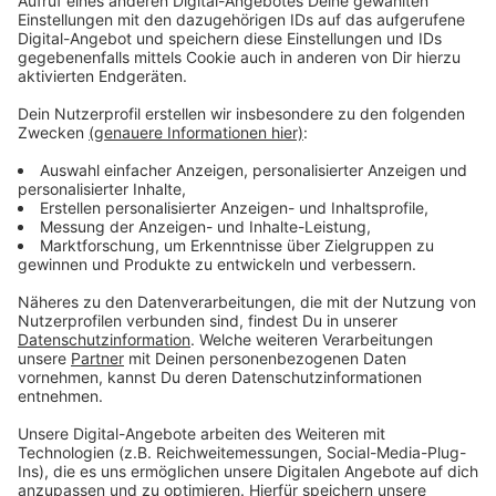
den Rundum-Blick über die Stadt. Die weiteren
Weihnachtsmärkte in Düsseldorf öffnen traditionell
am dritten Donnerstag im November (20. November)
und bieten ein vielfältiges Angebot an Kunsthandwerk,
kulinarischen Köstlichkeiten und festlicher Stimmung.
Anzeige
Weitere Infos und Links zum Thema:
Anzeige
Weihnachtsmärkte in Düsseldorf 2025
Riesenrad auf dem Burgplatz
Roncalli-Weihnachtspromenade
Anzeige