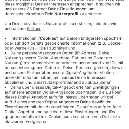
Funktion.
Veröffentlicht:
Mittwoch, 24.02.2021 13:05
Anzeige
Und auch die Bildungsgewerkschaft hier in Düsseldorf
sieht in der geänderten Impfreihenfolge eher
politisches Versagen, weil zu wenig Impfstoff
vorhanden sei. Die Polizeigewerkschaft hat sich auf
Nachfrage von Antenne Düsseldorf nicht geäußert.
Polizisten gehören ebenfalls zur Impfgruppe zwei, in
der die Grundschul- und Förderschullehrer nun auch
geimpft werden. Die Corona-Impfungen in Gruppe zwei
sollen in der ersten Märzhälfte beginnen.