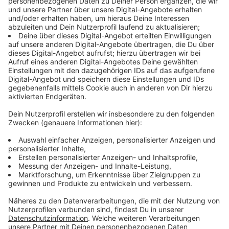
April nicht einmal 1.000 neue Stellen gemeldet. Das ist
rund ein Viertel weniger als im Vorjahr.
Wie schwierig die Lage aktuell ist, zeigt auch der
Vergleich bei Zu- und Abgängen am Arbeitsmarkt:
Rund 2.200 Menschen haben im April ihren Job
verloren, nur etwa 1.700 haben eine neue Arbeit
aufgenommen. Besonders für Ungelernte hat sich die
Situation verschlechtert. Deshalb gewinnen
Weiterbildung und Umschulung weiter an Bedeutung.
Anzeige
Langzeitarbeitslosigkeit steigt deutlich
Anzeige
Besonders besorgniserregend ist der Anstieg der