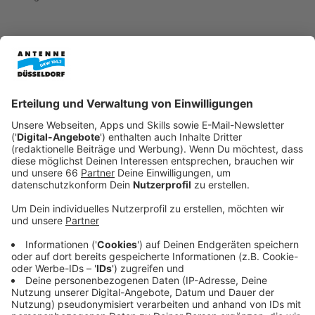
Die Lage auf dem Düsseldorfer Arbeitsmarkt bleibt
angespannt. Die Arbeitslosenquote ist im April auf 8,2
Prozent gestiegen. Nach Angaben der
Agentur für
Arbeit
Düsseldorf waren mehr als 29.800 Menschen
arbeitslos gemeldet. Das sind fast 500 mehr als im
Vormonat und gut 1.100 mehr als im Vorjahr.
Anzeige
Weniger neue Stellen in Düsseldorf
Anzeige
Ein wichtiger Grund für die Entwicklung ist laut
Arbeitsagentur die geringe Nachfrage nach
Arbeitskräften. Düsseldorfer Arbeitgeber haben im