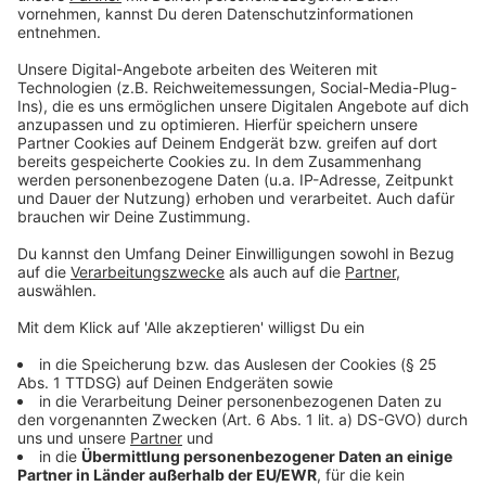
Langzeitarbeitslosigkeit in Düsseldorf. Fast 11.000
Menschen sind seit einem Jahr oder länger ohne Job.
Das ist ein Plus von mehr als zehn Prozent im
Vergleich zum Vorjahr.
Trotzdem gibt es auch einen Lichtblick: Die
Gesamtbeschäftigung in Düsseldorf entwickelt sich
weiterhin besser als in vielen anderen Regionen in
Nordrhein-Westfalen.
Anzeige
Mehr Infos und Links zum Thema:
Anzeige
Das meldet die Arbeitsagentur