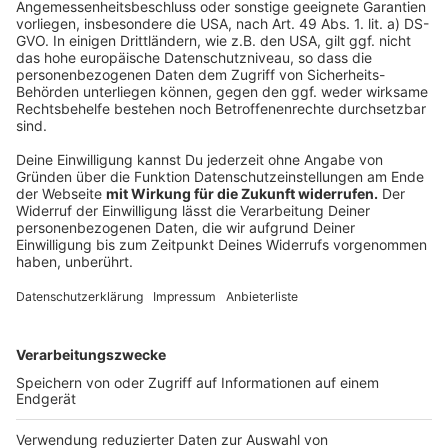
Der Top-Job - NRWs coolster Arbeitsplatz 2026
DGB-Demo am 1. Mai
"New Work" - Jobtrends in Düsseldorf
Anzeige
Folge uns für mehr News & Updates:
Anzeige
Instagram
|
Facebook
|
WhatsApp-Kanal
Anzeige