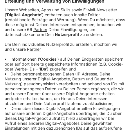
Das ist in herkömmlichen Teamstrukturen häufig nicht
gegeben, weil beispielsweise die Rücksprache mit der
vorgesetzen Person Prozesse ausbremsen kann.
Unternehmen, die agil arbeiten, setzen daher meist auf
flache Hierarchien und strukturieren ihre Teams neu.
Ein Beispiel dafür ist der Internet-Telefonie-Anbieter
sipgate
mit Sitz hier in Düsseldorf. Mitarbeiterin Anne
hat mit uns darüber gesprochen, wie agiles Arbeiten
bei Sipgate aussieht und welche Vorteile sie darin für
sich und das Unternehmen sieht.
Anzeige