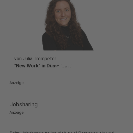
von Julia Trompeter
play_circle
"New Work" in Düsseldorf
Anzeige
Jobsharing
Anzeige