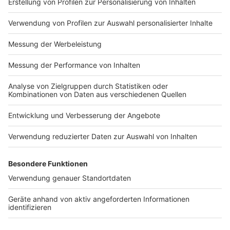
wohl auch zukünftig an Ort und Zeit gebunden sein.
Allerdings lassen sich auch hier New-Work-Elemente
wie flache Hierarchien umsetzen - zumindest in der
Theorie.
Anzeige
Weitere Infos und Links zum Thema:
Anzeige
Das BMAS hat eine Studie zu New Work des
Fraunhofer IAO gefördert
NGG stellt Personalmangel im Bäckerhandwerk fest
Das Antenne Düsseldorf Job- und Ausbildungsportal
Autorin:
Julia Trompeter