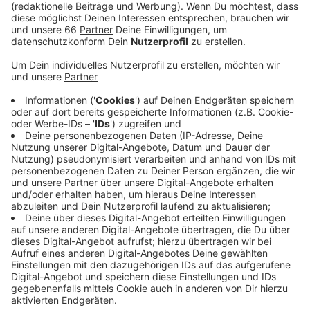
Veröffentlicht:
Mittwoch, 20.10.2021 05:39
Anzeige
Das Highlight des neuen Spielplatzes - ein großes
Flugzeug - war Hauptpreis bei einem Radioquiz, das wir
vor einiger Zeit veranstaltet haben. Dabei konnten für
Kinder engagierte Menschen für ihren Stadtteil
antreten. Der Sieger hieß damals Emmanuell von der
Spielplatz-Initiative Flurstraße. Die Stadt hat den
Hermannplatz als passenden Ort ausgemacht. Ab
sofort bleibt der Spielplatz für den Umbau
geschlossen. Wiedereröffnung soll im Frühjahr sein.
Anzeige