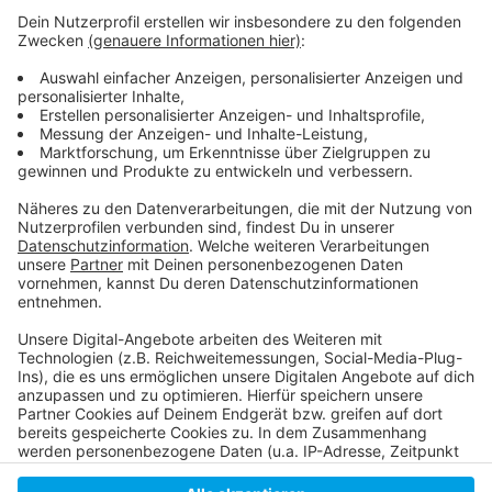
Weitere Infos und Links zum Thema
Anzeige
Das war die Aktion "Überflieger" - deshalb kommt
das Flugzeug nach Flingern Nord
Seit September offen: der neue Wasserspielplatz
im Südpark
Anzeige
Anzeige