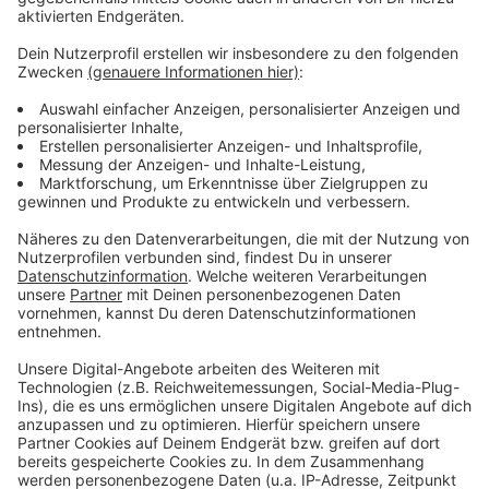
Weitere Infos und Links zum Thema
Anzeige
Hier gibt es weitere Infos zum Dreck-Weg-Tag
Hier geht es zum Flyer
Am 25. März ist wieder Dreck-Weg-Tag in
Düsseldorf
Das war beim Dreck-Weg-Tag letztes Jahr los
Dreck-weg-Tag in Düsseldorf findet trotz Corona
statt
Anzeige