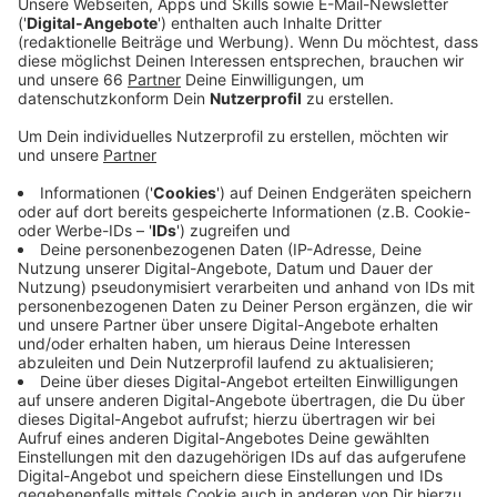
Oberkassler Brücke und am Staufenplatz in
Grafenberg.
Veröffentlicht:
Montag, 20.03.2023 06:20
Anzeige
Dort bekommen alle Teilnehmer kostenloses Material,
wie Handschuhe, Müllsäcke und Greifer ausgehändigt.
Wer beim Dreck-weg-Tag mitmachen möchte, sollte
sich vorher unbedingt online anmelden. Anmeldungen
sind noch bis Freitag (24. März 2023) möglich. Man
kann auch als Gruppe teilnehmen. Schulen und Kitas
haben zudem die Möglichkeit im Rahmen der
Müllsammelaktion 500 Euro gewinnen.
Anzeige